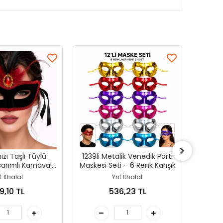
ızı Taşlı Tüylü
1239li Metalik Venedik Parti
Korsa
arımlı Karnaval
Maskesi Seti – 6 Renk Karışık
Seti Parl
askesi
t İthalat
Ynt İthalat
9,10 TL
536,23 TL