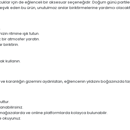
 çocuklar için de eğlenceli bir aksesuar seçeneğidir. Doğum günü parti
 teşvik eden bu ürün, unutulmaz anılar biriktirmelerine yardımcı olacaktı
.
zin ritmine ışık tutun.
bir atmosfer yaratın.
biriktirin.
ak kullanın.
 ve karanlığın gizemini aydınlatan, eğlencenin yıldızını boğazınızda taş
uttur.
nabilirsiniz.
n mağazalarda ve online platformlarda kolayca bulunabilir.
ce okuyunuz.