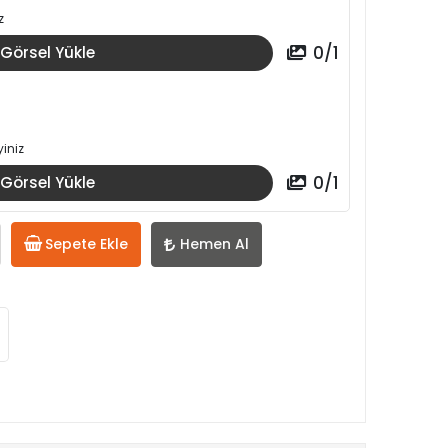
z
0
/
1
Görsel Yükle
iniz
0
/
1
Görsel Yükle
Sepete Ekle
Hemen Al