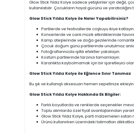
Glow Stick Yıldız Kolye sadece yetişkinler için değil,
kullanılabilir. Çocukların hayal gücünü ve yaratıcılığını
Glow Stick Yıldız Kolye ile Neler Yapabilirsiniz?
Partilerde ve festivallerde coşkuyu ikiye katlayın
Konserlerde ve canlı müzik etkinliklerinde favorini
Kamp ateşlerinde ve doğa gezilerinde romantik 
Çocuk doğum günü partilerinde unutulmaz anılar 
Fotoğraflarınızda ışıltılı efektler yakalayın.
Kostüm partilerinde tarzınızı tamamlayın.
Karanlıkta kaybolmamak için bir işaretleyici olar
Glow Stick Yıldız Kolye ile Eğlence Sınır Tanımaz
Bu şık ve kullanışlı aksesuarı hemen sepetinize ekleyin
Glow Stick Yıldız Kolye Hakkında Ek Bilgiler:
Farklı boyutlarda ve renklerde seçenekler mevc
Toplu alımlarda özel fiyat avantajlarından yararla
Glow Stick Yıldız Kolye, parti malzemeleri sata
Ürünü kullanırken üzerindeki talimatları dikkatli