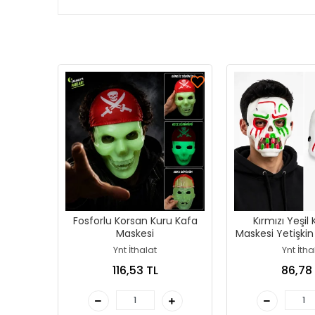
Fosforlu Korsan Kuru Kafa
Kırmızı Yeşil
Maskesi
Maskesi Yetişkin
Maske
Ynt İthalat
Ynt İtha
116,53 TL
86,78