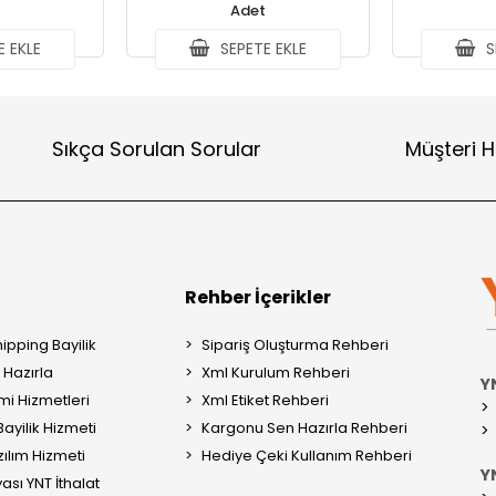
Adet
 EKLE
SEPETE EKLE
S
Sıkça Sorulan Sorular
Müşteri H
Rehber İçerikler
ipping Bayilik
Sipariş Oluşturma Rehberi
Hazırla
Xml Kurulum Rehberi
Y
mi Hizmetleri
Xml Etiket Rehberi
ayilik Hizmeti
Kargonu Sen Hazırla Rehberi
ılım Hizmeti
Hediye Çeki Kullanım Rehberi
YN
ası YNT İthalat