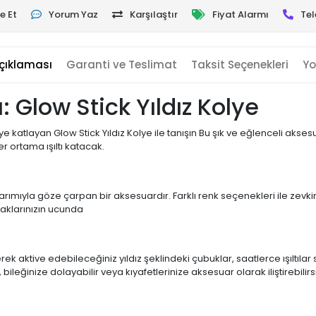
e Et
Yorum Yaz
Karşılaştır
Fiyat Alarmı
Tel
çıklaması
Garanti ve Teslimat
Taksit Seçenekleri
Yo
zı: Glow Stick Yıldız Kolye
e katlayan Glow Stick Yıldız Kolye ile tanışın Bu şık ve eğlenceli aksesu
r ortama ışıltı katacak.
tasarımıyla göze çarpan bir aksesuardır. Farklı renk seçenekleri ile zevki
maklarınızın ucunda
erek aktive edebileceğiniz yıldız şeklindeki çubuklar, saatlerce ışıltıl
leğinize dolayabilir veya kıyafetlerinize aksesuar olarak iliştirebilirsi