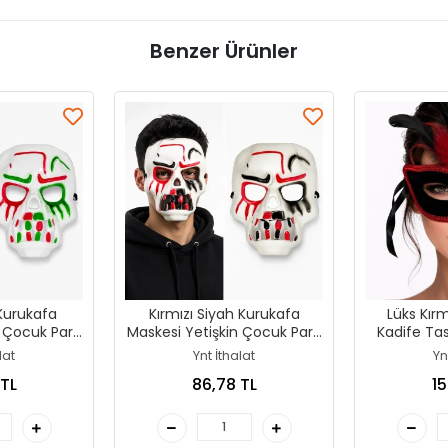
Benzer Ürünler
 Kurukafa
Kırmızı Siyah Kurukafa
Lüks Kırm
 Çocuk Parti
Maskesi Yetişkin Çocuk Parti
Kadife Tas
si
Maskesi
M
lat
Ynt İthalat
Yn
 TL
86,78 TL
15