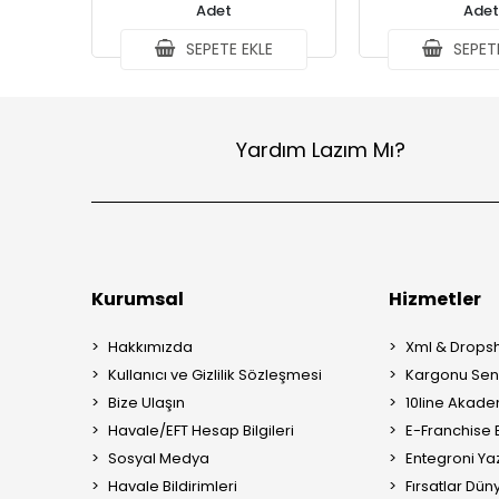
Adet
Adet
SEPETE EKLE
SEPETE
Yardım Lazım Mı?
Kurumsal
Hizmetler
Hakkımızda
Xml & Dropsh
Kullanıcı ve Gizlilik Sözleşmesi
Kargonu Sen 
Bize Ulaşın
10line Akade
Havale/EFT Hesap Bilgileri
E-Franchise B
Sosyal Medya
Entegroni Yaz
Havale Bildirimleri
Fırsatlar Düny