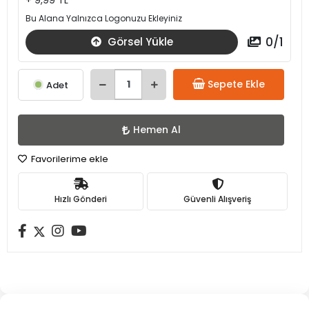
+ 9,99 TL
Bu Alana Yalnızca Logonuzu Ekleyiniz
0
/
1
Görsel Yükle
Sepete Ekle
Adet
Hemen Al
Favorilerime ekle
Hızlı Gönderi
Güvenli Alışveriş