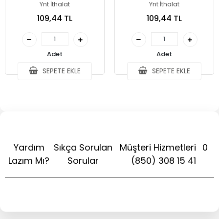
Kol Bacak Dövme 2 Adet
Kol Bacak Dövme 2 Adet
Ynt İthalat
Ynt İthalat
Model 15
Model 14
109,44 TL
109,44 TL
Adet
Adet
SEPETE EKLE
SEPETE EKLE
Yardım
Sıkça Sorulan
Müşteri Hizmetleri
0
Lazım Mı?
Sorular
(850) 308 15 41