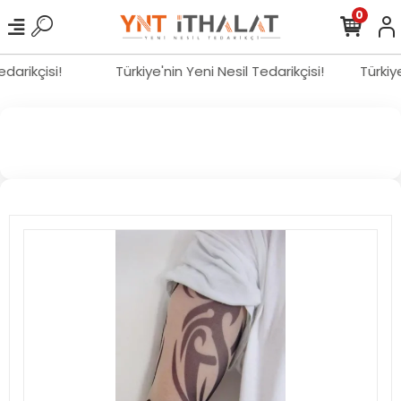
0
Tedarikçisi!
Türkiye'nin Yeni Nesil Tedarikçisi!
Türki