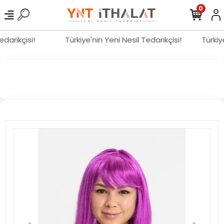
0
Tedarikçisi!
Türkiye'nin Yeni Nesil Tedarikçisi!
Türki