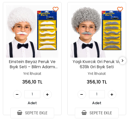
Einstein Beyaz Peruk Ve
Yaşlı Kıvırcık Gri Peruk Ve
Bıyık Seti – Bilim Adamı
639lı Gri Bıyık Seti
Kostüm Aksesuarı
Ynt İthalat
Ynt İthalat
356,10 TL
356,10 TL
Adet
Adet
SEPETE EKLE
SEPETE EKLE