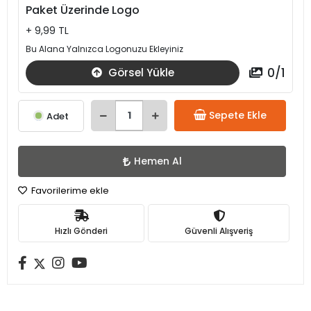
Paket Üzerinde Logo
+ 9,99 TL
Bu Alana Yalnızca Logonuzu Ekleyiniz
0
/
1
Görsel Yükle
Sepete Ekle
Adet
Hemen Al
Favorilerime ekle
Hızlı Gönderi
Güvenli Alışveriş