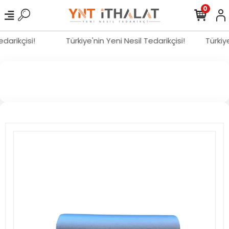
0
Tedarikçisi!
Türkiye'nin Yeni Nesil Tedarikçisi!
Türki