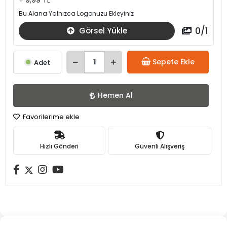
+ 9,99 TL
Bu Alana Yalnızca Logonuzu Ekleyiniz
0
/
1
Görsel Yükle
Sepete Ekle
Adet
Hemen Al
Favorilerime ekle
Hızlı Gönderi
Güvenli Alışveriş