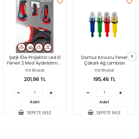
Şarjlı 10w Projektör Led El
Domuz Kovucu Fener
Feneri 2 Mod Aydınlatmalı
Çakarlı Ağ Lambası
Uzun Menzil Güvenlik
Ynt İthalat
Ynt İthalat
Bekçi Polis Feneri Işıldak
201,96 TL
195,46 TL
Adet
Adet
SEPETE EKLE
SEPETE EKLE