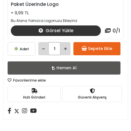
Paket Üzerinde Logo
+ 9,99 TL
Bu Alana Yalnızca Logonuzu Ekleyiniz
0
/
1
Görsel Yükle
Sepete Ekle
Adet
Hemen Al
Favorilerime ekle
Hızlı Gönderi
Güvenli Alışveriş