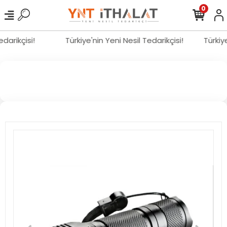
0
Tedarikçisi!
Türkiye'nin Yeni Nesil Tedarikçisi!
Türki