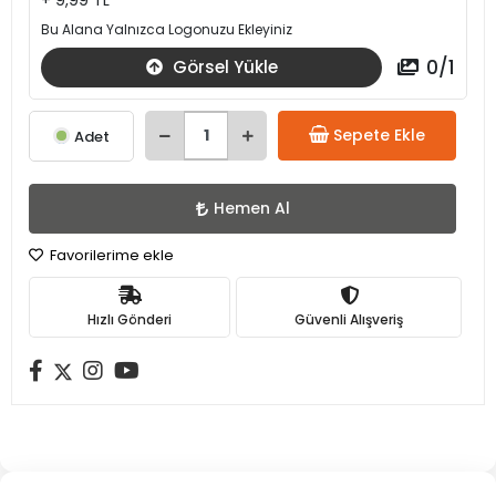
+ 9,99 TL
Bu Alana Yalnızca Logonuzu Ekleyiniz
0
/
1
Görsel Yükle
Sepete Ekle
Adet
Hemen Al
Favorilerime ekle
Hızlı Gönderi
Güvenli Alışveriş