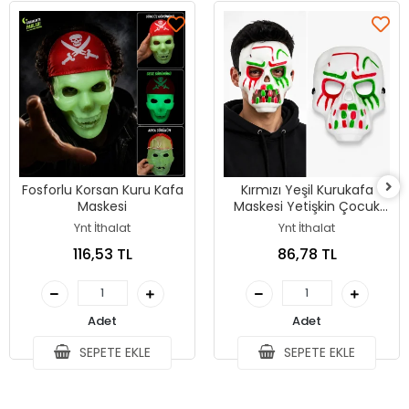
Fosforlu Korsan Kuru Kafa
Kırmızı Yeşil Kurukafa
Maskesi
Maskesi Yetişkin Çocuk
Parti Maskesi
Ynt İthalat
Ynt İthalat
116,53 TL
86,78 TL
Adet
Adet
SEPETE EKLE
SEPETE EKLE