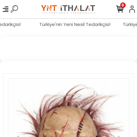
0
Tedarikçisi!
Türkiye'nin Yeni Nesil Tedarikçisi!
Türki