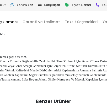
e Et
Yorum Yaz
Karşılaştır
Fiyat Alarmı
Tel
çıklaması
Garanti ve Teslimat
Taksit Seçenekleri
Yo
rbün
Mercek çapi : 50 Mm.
65mm • Tri̇pod’a Bağlanabilir. Z
evk Sahibi Olan Gözlemci Için Süper Yüksek Perfor
yorsanız Veya Genel Amaçlı Gözlemler Için Gerçekten Birinci Sınıf Bir Dürbün Satın
malar Yüksek Kalitedeki Meade Dürbünlerindeki Kaplamaların Aynısına Sahiptir. 
da Gözlem Yapmanızı Sağlar. Sürekli Sağladıkları Yüksek çözünmeli Gözlemlerde 
ıca Taşıma çantası, Lüks Boyun Askısı, Oküler Koruyucu Ve Mercek Kapakları Içerme
Benzer Ürünler