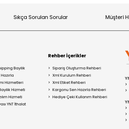
Sıkça Sorulan Sorular
Müşteri H
Rehber İçerikler
ipping Bayilik
Sipariş Oluşturma Rehberi
Hazırla
Xml Kurulum Rehberi
Y
mi Hizmetleri
Xml Etiket Rehberi
ayilik Hizmeti
Kargonu Sen Hazırla Rehberi
ılım Hizmeti
Hediye Çeki Kullanım Rehberi
YN
ası YNT İthalat