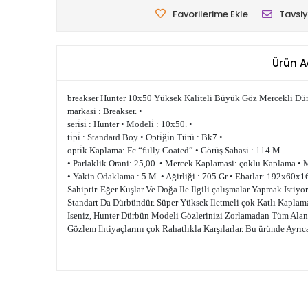
Favorilerime Ekle
Tavsiy
Ürün A
breakser Hunter 10x50 Yüksek Kaliteli Büyük Göz Mercekli Dü
markasi : Breakser. •
seri̇si̇ : Hunter • Modeli̇ : 10x50. •
ti̇pi̇ : Standard Boy • Opti̇ği̇n Türü : Bk7 •
opti̇k Kaplama: Fc “fully Coated” • Görüş Sahasi : 114 M.
• Parlaklik Orani: 25,00. • Mercek Kaplamasi: çoklu Kaplama • 
• Yakin Odaklama : 5 M. • Ağirliği : 705 Gr • Ebatlar: 192x60x1
Sahiptir. Eğer Kuşlar Ve Doğa Ile Ilgili çalışmalar Yapmak Isti
Standart Da Dürbündür. Süper Yüksek Iletmeli çok Katlı Kapla
Iseniz, Hunter Dürbün Modeli Gözlerinizi Zorlamadan Tüm Alan
Gözlem Ihtiyaçlarını çok Rahatlıkla Karşılarlar. Bu üründe Ayr