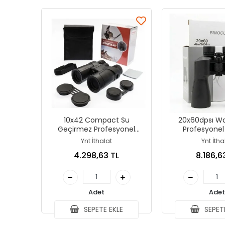
10x42 Compact Su
20x60dpsı Wa
Geçirmez Profesyonel
Profesyonel
Dürbün
1000m/
Ynt İthalat
Ynt İtha
4.298,63 TL
8.186,6
Adet
Adet
SEPETE EKLE
SEPETE