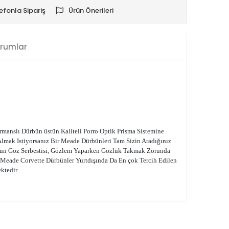
efonla Sipariş
Ürün Önerileri
rumlar
manslı Dürbün üstün Kaliteli Porro Optik Prisma Sistemine
 Almak Istiyorsanız Bir Meade Dürbünleri Tam Sizin Aradığınız
Uzun Göz Serbestisi, Gözlem Yaparken Gözlük Takmak Zorunda
Meade Corvette Dürbünler Yurtdışında Da En çok Tercih Edilen
ktedir.