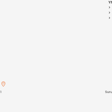
Y
s
1
Suru