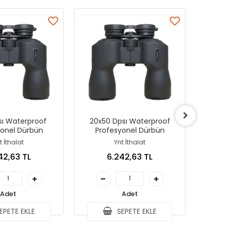
sı Waterproof
20x50 Dpsı Waterproof
10x
yonel Dürbün
Profesyonel Dürbün
Pr
t İthalat
Ynt İthalat
42,63 TL
6.242,63 TL
Adet
Adet
EPETE EKLE
SEPETE EKLE