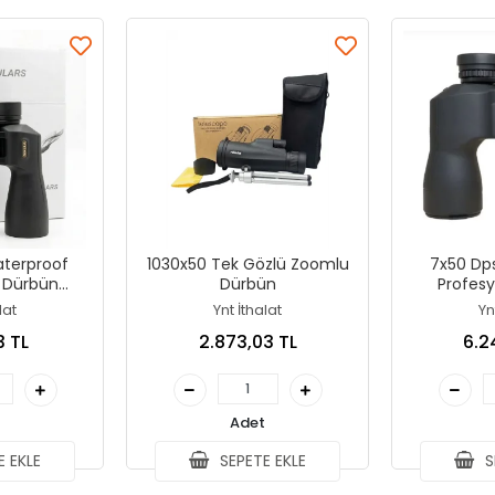
terproof
1030x50 Tek Gözlü Zoomlu
7x50 Dp
 Dürbün
Dürbün
Profes
49m
lat
Ynt İthalat
Yn
3 TL
2.873,03 TL
6.2
Adet
 EKLE
SEPETE EKLE
S