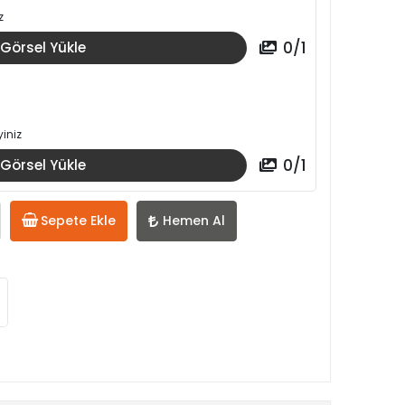
z
0
/
1
Görsel Yükle
iniz
0
/
1
Görsel Yükle
Sepete Ekle
Hemen Al