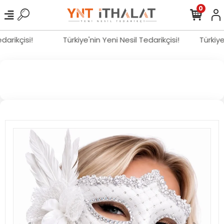
0
Tedarikçisi!
Türkiye'nin Yeni Nesil Tedarikçisi!
Türkiy