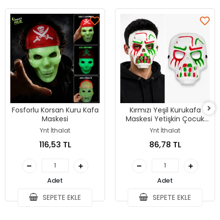
Fosforlu Korsan Kuru Kafa
Kırmızı Yeşil Kurukafa
Maskesi
Maskesi Yetişkin Çocuk
Parti Maskesi
Ynt İthalat
Ynt İthalat
116,53 TL
86,78 TL
Adet
Adet
SEPETE EKLE
SEPETE EKLE