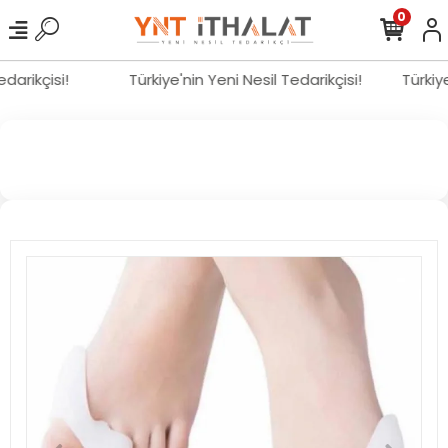
0
Tedarikçisi!
Türkiye'nin Yeni Nesil Tedarikçisi!
Türki