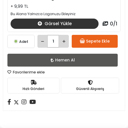
+ 9,99 TL
Bu Alana Yalnızca Logonuzu Ekleyiniz
0
/
1
Görsel Yükle
Sepete Ekle
Adet
Hemen Al
Favorilerime ekle
Hızlı Gönderi
Güvenli Alışveriş