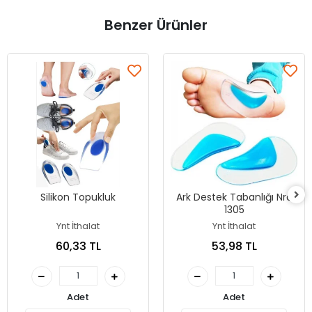
Benzer Ürünler
Silikon Topukluk
Ark Destek Tabanlığı Nrd
1305
Ynt İthalat
Ynt İthalat
60,33 TL
53,98 TL
Adet
Adet