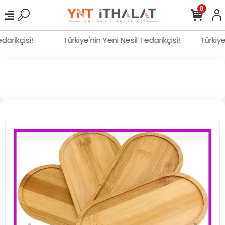
0
edarikçisi!
Türkiye'nin Yeni Nesil Tedarikçisi!
Türkiy