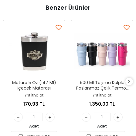
Benzer Ürünler
Matara 5 Oz (147 Ml)
900 Ml Taşıma Kulplu
İçecek Matarası
Paslanmaz Çelik Termos
Mug - Vakumlu Isı Yalıtımlı
Ynt İthalat
Ynt İthalat
Bardak Alk4631
170,93 TL
1.350,00 TL
Adet
Adet