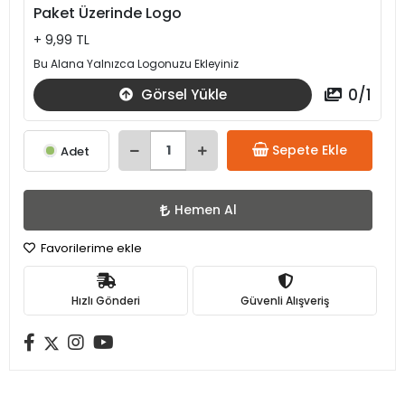
Paket Üzerinde Logo
+ 9,99 TL
Bu Alana Yalnızca Logonuzu Ekleyiniz
0
/
1
Görsel Yükle
Sepete Ekle
Adet
Hemen Al
Favorilerime ekle
Hızlı Gönderi
Güvenli Alışveriş