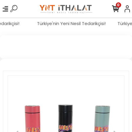
0
edarikçisi!
Türkiye'nin Yeni Nesil Tedarikçisi!
Türkiy