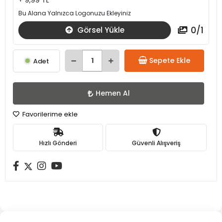
+ 9,99 TL
Bu Alana Yalnızca Logonuzu Ekleyiniz
0
/
1
Görsel Yükle
Sepete Ekle
Adet
Hemen Al
Favorilerime ekle
Hızlı Gönderi
Güvenli Alışveriş