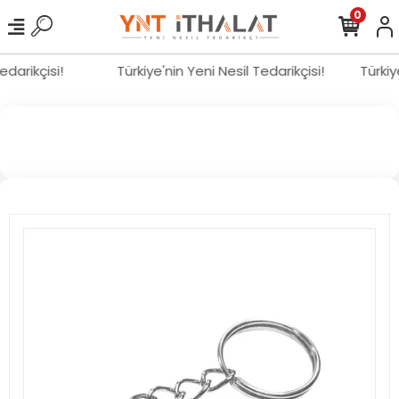
0
Tedarikçisi!
Türkiye'nin Yeni Nesil Tedarikçisi!
Türki