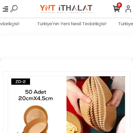
0
edarikçisi!
Türkiye'nin Yeni Nesil Tedarikçisi!
Türkiy