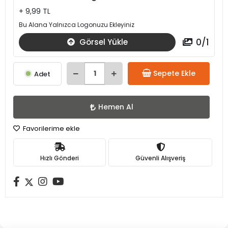
+ 9,99 TL
Bu Alana Yalnızca Logonuzu Ekleyiniz
0
/
1
Görsel Yükle
Sepete Ekle
Adet
Hemen Al
Favorilerime ekle
Hızlı Gönderi
Güvenli Alışveriş