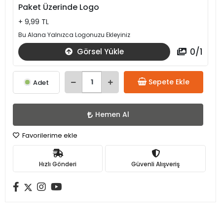
Paket Üzerinde Logo
+ 9,99 TL
Bu Alana Yalnızca Logonuzu Ekleyiniz
0
/
1
Görsel Yükle
Sepete Ekle
Adet
Hemen Al
Favorilerime ekle
Hızlı Gönderi
Güvenli Alışveriş