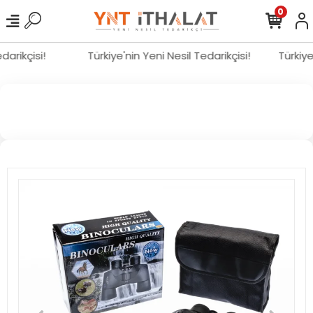
0
edarikçisi!
Türkiye'nin Yeni Nesil Tedarikçisi!
Türkiy