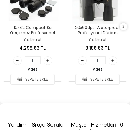
10x42 Compact Su
20x60dpsı Waterproof
Geçirmez Profesyonel
Profesyonel Dürbün
Dürbün
1000m/49m
Ynt İthalat
Ynt İthalat
4.298,63 TL
8.186,63 TL
Adet
Adet
SEPETE EKLE
SEPETE EKLE
Yardım
Sıkça Sorulan
Müşteri Hizmetleri
0