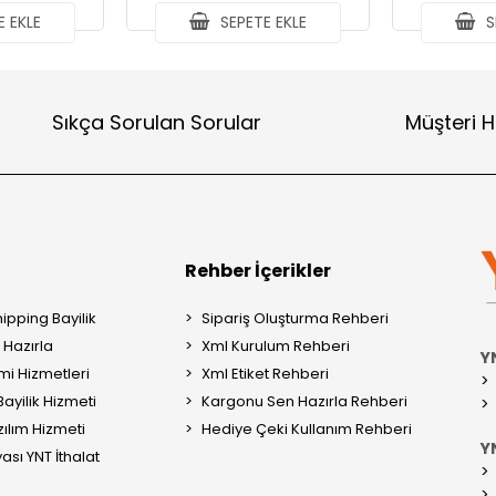
 EKLE
SEPETE EKLE
S
Sıkça Sorulan Sorular
Müşteri H
Rehber İçerikler
ipping Bayilik
Sipariş Oluşturma Rehberi
Hazırla
Xml Kurulum Rehberi
Y
mi Hizmetleri
Xml Etiket Rehberi
ayilik Hizmeti
Kargonu Sen Hazırla Rehberi
ılım Hizmeti
Hediye Çeki Kullanım Rehberi
YN
ası YNT İthalat