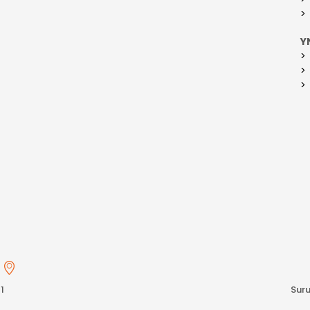
Y
s
1
Suru