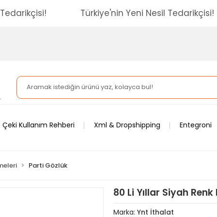
esil Tedarikçisi!
Türkiye'nin Yeni Nesil Tedarikç
 Çeki Kullanım Rehberi
Xml & Dropshipping
Entegroni
meleri
Parti Gözlük
80 Li Yıllar Siyah Renk
Marka:
Ynt İthalat