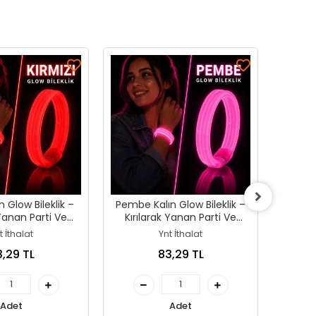
ın Glow Bileklik –
Pembe Kalın Glow Bileklik –
Yeşil
 Yanan Parti Ve
Kırılarak Yanan Parti Ve
Kırı
al Bilekliği
Festival Bilekliği
t İthalat
Ynt İthalat
,29 TL
83,29 TL
Adet
Adet