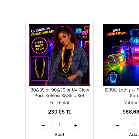
80&39ler 90&39lar Uv Glow
1039lu Led Işıklı 
Parti Kolyesi 3&39lü Set
Seti
Ynt İthalat
Ynt İtha
230,05 TL
968,68
Adet
Adet