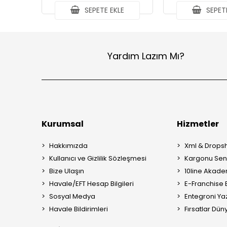
SEPETE EKLE
SEPETE
Yardım Lazım Mı?
Kurumsal
Hizmetler
Hakkımızda
Xml & Dropsh
Kullanıcı ve Gizlilik Sözleşmesi
Kargonu Sen 
Bize Ulaşın
10line Akade
Havale/EFT Hesap Bilgileri
E-Franchise B
Sosyal Medya
Entegroni Yaz
Havale Bildirimleri
Fırsatlar Düny