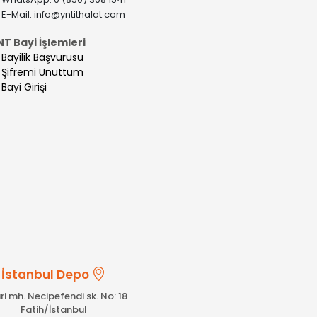
>
E-Mail:
info@yntithalat.com
NT Bayi İşlemleri
>
Bayilik Başvurusu
>
Şifremi Unuttum
>
Bayi Girişi
İstanbul Depo
ri mh. Necipefendi sk. No: 18
Fatih/İstanbul