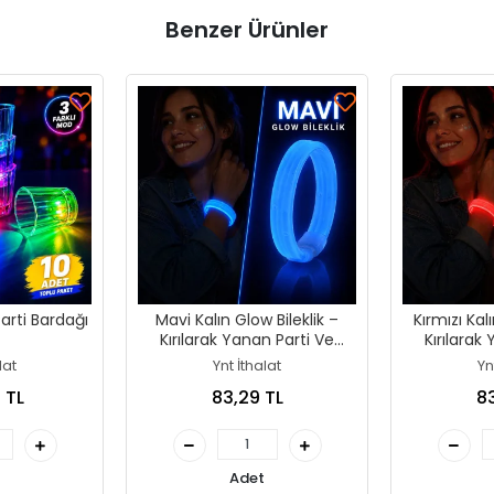
Benzer Ürünler
Parti Bardağı
Mavi Kalın Glow Bileklik –
Kırmızı Kal
Kırılarak Yanan Parti Ve
Kırılarak
Festival Bilekliği
Festiv
lat
Ynt İthalat
Yn
 TL
83,29 TL
83
Adet