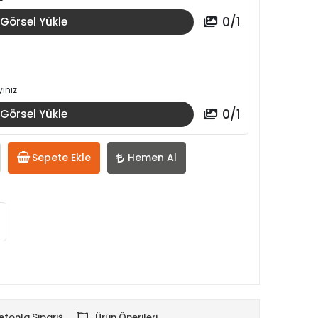
0
/
1
Görsel Yükle
iniz
0
/
1
Görsel Yükle
Sepete Ekle
Hemen Al
efonla Sipariş
Ürün Önerileri