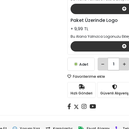
Paket Üzerinde Logo
+ 9,99 TL
Bu Alana Yalnızca Logonuzu Ekley
Adet
Favorilerime ekle
Hızlı Gönderi
Güvenli Alışveriş
e Et
Yorum Yaz
Karşılaştır
Fiyat Alarmı
Tel