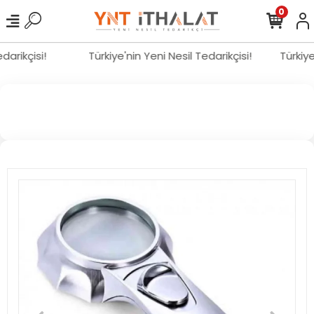
0
Tedarikçisi!
Türkiye'nin Yeni Nesil Tedarikçisi!
Türkiy