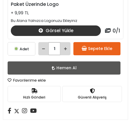
Paket Üzerinde Logo
+ 9,99 TL
Bu Alana Yalnızca Logonuzu Ekleyiniz
0
/
1
Görsel Yükle
Sepete Ekle
Adet
Hemen Al
Favorilerime ekle
Hızlı Gönderi
Güvenli Alışveriş