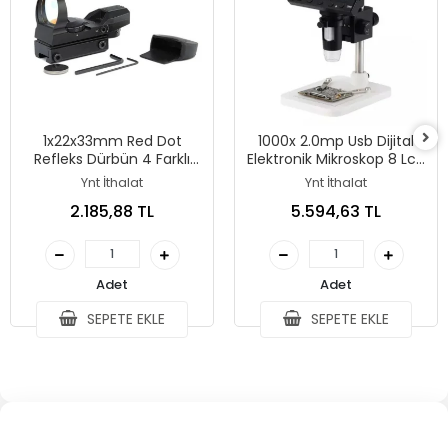
1x22x33mm Red Dot
1000x 2.0mp Usb Dijital
Refleks Dürbün 4 Farklı
Elektronik Mikroskop 8 Lcd
Nişangah Tipi 11mm Ray
Ekran Vga Büyüteç Dm4s
Ynt İthalat
Ynt İthalat
Uyumlu
2.185,88 TL
5.594,63 TL
Adet
Adet
SEPETE EKLE
SEPETE EKLE