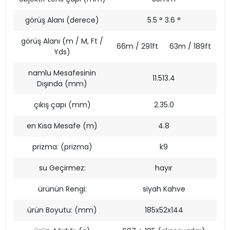
görüş Alanı (derece)
5.5 ° 3.6 °
görüş Alanı (m / M, Ft /
66m / 291ft
63m / 189ft
Yds)
namlu Mesafesinin
11.513.4
Dışında (mm)
çıkış çapı (mm)
2.35.0
en Kısa Mesafe (m)
4.8
prizma: (prizma)
k9
su Geçirmez:
hayır
ürünün Rengi:
siyah Kahve
ürün Boyutu: (mm)
185x52x144