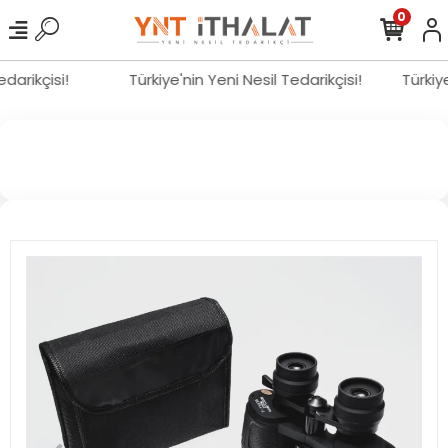
0
Tedarikçisi!
Türkiye'nin Yeni Nesil Tedarikçisi!
Türki