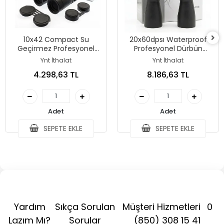
10x42 Compact Su
20x60dpsı Waterproof
Geçirmez Profesyonel
Profesyonel Dürbün
Dürbün
1000m/49m
Ynt İthalat
Ynt İthalat
4.298,63 TL
8.186,63 TL
Adet
Adet
SEPETE EKLE
SEPETE EKLE
Yardım
Sıkça Sorulan
Müşteri Hizmetleri
0
Lazım Mı?
Sorular
(850) 308 15 41