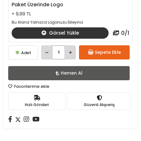
Paket Üzerinde Logo
+ 9,99 TL
Bu Alana Yalnızca Logonuzu Ekleyiniz
0
/
1
Görsel Yükle
Sepete Ekle
Adet
Hemen Al
Favorilerime ekle
Hızlı Gönderi
Güvenli Alışveriş