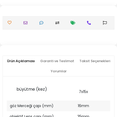
Ürün Açıklaması
Garanti ve Teslimat
Taksit Seçenekleri
Yorumlar
büyütme (kez)
7x15x
göz Merceği çapı (mm)
16mm
objektif Lens çapı (mm)
35mm