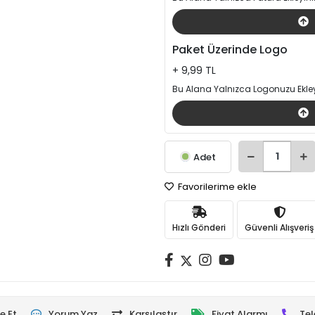
Paket Üzerinde Logo
+ 9,99 TL
Bu Alana Yalnızca Logonuzu Ekley
Adet
Favorilerime ekle
Hızlı Gönderi
Güvenli Alışveriş
e Et
Yorum Yaz
Karşılaştır
Fiyat Alarmı
Tel