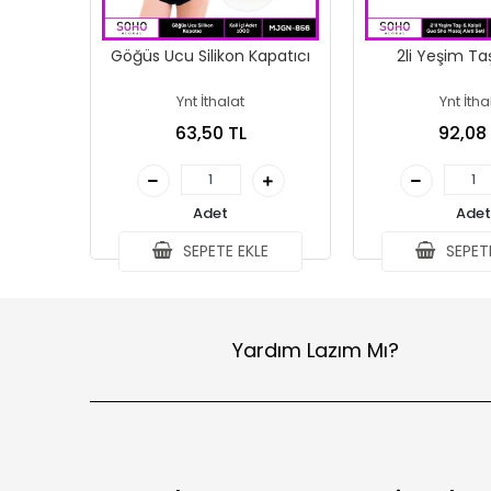
Göğüs Ucu Silikon Kapatıcı
2li Yeşim Ta
Ynt İthalat
Ynt İtha
63,50 TL
92,08
Adet
Adet
SEPETE EKLE
SEPETE
Yardım Lazım Mı?