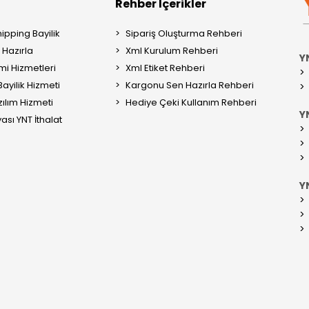
Rehber İçerikler
ipping Bayilik
Sipariş Oluşturma Rehberi
Hazırla
Xml Kurulum Rehberi
Y
mi Hizmetleri
Xml Etiket Rehberi
ayilik Hizmeti
Kargonu Sen Hazırla Rehberi
ılım Hizmeti
Hediye Çeki Kullanım Rehberi
YN
ası YNT İthalat
Y