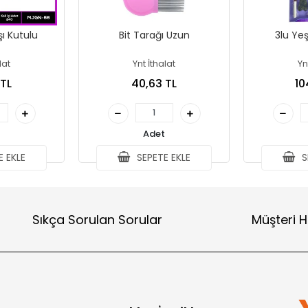
şı Kutulu
Bit Tarağı Uzun
3lu Yeş
lat
Ynt İthalat
Yn
 TL
40,63 TL
10
Adet
 EKLE
SEPETE EKLE
S
Sıkça Sorulan Sorular
Müşteri H