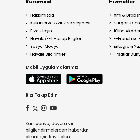
Kurumsal
Hizmetler
Hakkımızda
Xml & Dropsh
Kullanıcı ve Gizlilik Sözleşmesi
Kargonu Sen 
Bize Ulaşın
10line Akade
Havale/EFT Hesap Bilgileri
E-Franchise B
Sosyal Medya
Entegroni Yaz
Havale Bildirimleri
Fırsatlar Düny
Mobil Uygulamalarımız
Bizi Takip Edin
Kampanya, duyuru ve
bilgilendirmelerden haberdar
olmak için kayıt olun.