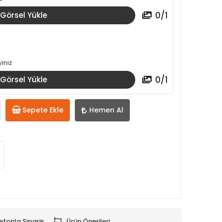
0
/
1
Görsel Yükle
iniz
0
/
1
Görsel Yükle
Sepete Ekle
Hemen Al
efonla Sipariş
Ürün Önerileri