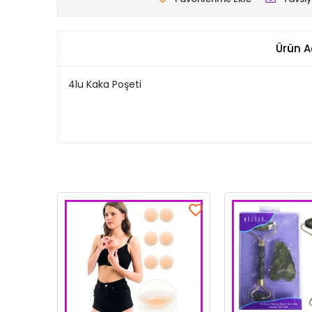
Ürün A
4lu Kaka Poşeti