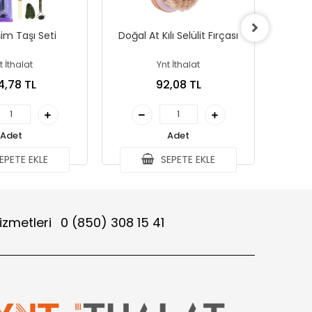
im Taşı Seti
Doğal At Kılı Selülit Fırçası
Ultrason
Spatula
t İthalat
Ynt İthalat
4,78 TL
92,08 TL
Adet
Adet
EPETE EKLE
SEPETE EKLE
izmetleri
0 (850) 308 15 41