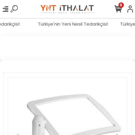
0
edarikçisi!
Türkiye'nin Yeni Nesil Tedarikçisi!
Türkiy