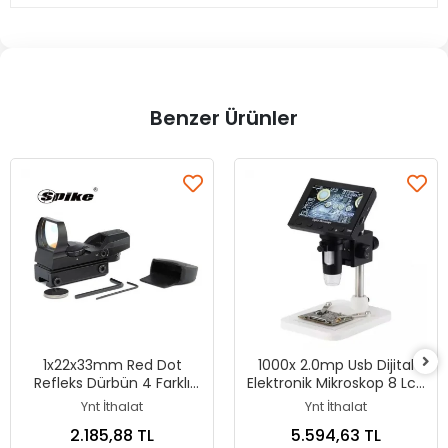
Benzer Ürünler
1x22x33mm Red Dot
1000x 2.0mp Usb Dijital
Refleks Dürbün 4 Farklı
Elektronik Mikroskop 8 Lcd
Nişangah Tipi 11mm Ray
Ekran Vga Büyüteç Dm4s
Ynt İthalat
Ynt İthalat
Uyumlu
2.185,88 TL
5.594,63 TL