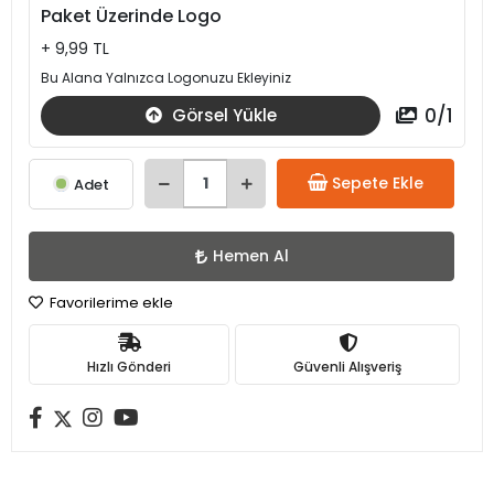
Paket Üzerinde Logo
+ 9,99 TL
Bu Alana Yalnızca Logonuzu Ekleyiniz
0
/
1
Görsel Yükle
Sepete Ekle
Adet
Hemen Al
Favorilerime ekle
Hızlı Gönderi
Güvenli Alışveriş