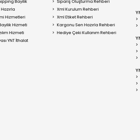
ipping Bayilik
Sipariş Oluşturma Rehberi
Hazırla
Xml Kurulum Rehberi
Y
mi Hizmetleri
Xml Etiket Rehberi
ayilik Hizmeti
Kargonu Sen Hazırla Rehberi
ılım Hizmeti
Hediye Çeki Kullanım Rehberi
YN
ası YNT İthalat
Y