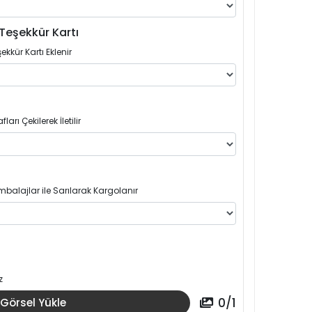
Teşekkür Kartı
ekkür Kartı Eklenir
arı Çekilerek İletilir
balajlar ile Sarılarak Kargolanır
z
0
/
1
Görsel Yükle