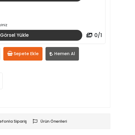
iniz
0
/
1
Görsel Yükle
Sepete Ekle
Hemen Al
efonla Sipariş
Ürün Önerileri