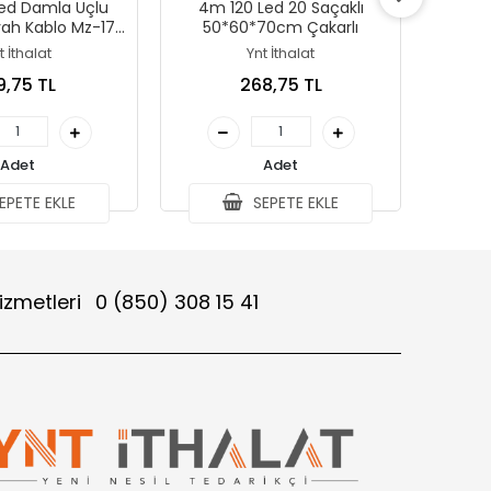
Led Damla Uçlu
4m 120 Led 20 Saçaklı
3m 12 S
iyah Kablo Mz-17-
50*60*70cm Çakarlı
3
t İthalat
Ynt İthalat
9,75 TL
268,75 TL
Adet
Adet
EPETE EKLE
SEPETE EKLE
izmetleri
0 (850) 308 15 41