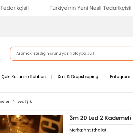
esil Tedarikçisi!
Türkiye'nin Yeni Nesil Tedarikç
 Çeki Kullanım Rehberi
Xml & Dropshipping
Entegroni
meleri
Led Işık
3m 20 Led 2 Kademeli A
Marka:
Ynt İthalat