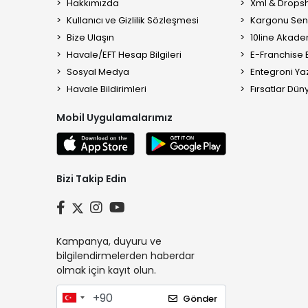
Hakkımızda
Xml & Dropsh
Kullanıcı ve Gizlilik Sözleşmesi
Kargonu Sen 
Bize Ulaşın
10line Akade
Havale/EFT Hesap Bilgileri
E-Franchise B
Sosyal Medya
Entegroni Yaz
Havale Bildirimleri
Fırsatlar Düny
Mobil Uygulamalarımız
Bizi Takip Edin
Kampanya, duyuru ve
bilgilendirmelerden haberdar
olmak için kayıt olun.
Gönder