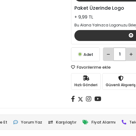
Paket Üzerinde Logo
+ 9,99 TL
Bu Alana Yalnızca Logonuzu Ekley
Adet
Favorilerime ekle
Hızlı Gönderi
Güvenli Alışveriş
e Et
Yorum Yaz
Karşılaştır
Fiyat Alarmı
Tel