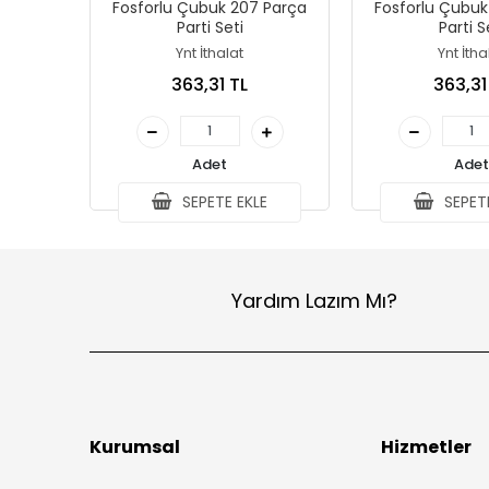
Fosforlu Çubuk 207 Parça
Fosforlu Çubuk
Parti Seti
Parti S
Ynt İthalat
Ynt İtha
363,31 TL
363,31
Adet
Adet
SEPETE EKLE
SEPETE
Yardım Lazım Mı?
Kurumsal
Hizmetler