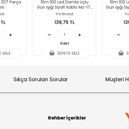
 207 Parça
10m 100 Led Damla Uçlu
10m 100 
eti
Gün Işığı Siyah Kablo Mz-17-
Gün Işığı S
3
lat
Ynt İthalat
Yn
 TL
139,75 TL
13
Adet
 EKLE
SEPETE EKLE
S
Sıkça Sorulan Sorular
Müşteri H
Rehber İçerikler