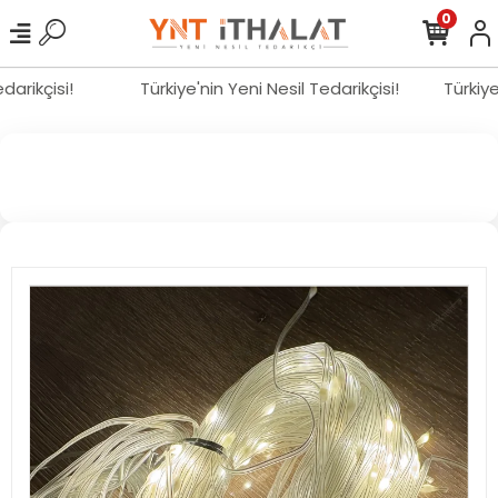
0
Tedarikçisi!
Türkiye'nin Yeni Nesil Tedarikçisi!
Türkiy