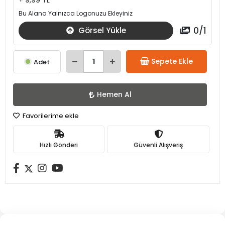
+ 9,99 TL
Bu Alana Yalnızca Logonuzu Ekleyiniz
0
/
1
Görsel Yükle
Sepete Ekle
Adet
Hemen Al
Favorilerime ekle
Hızlı Gönderi
Güvenli Alışveriş