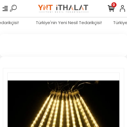
0
Tedarikçisi!
Türkiye'nin Yeni Nesil Tedarikçisi!
Türkiy