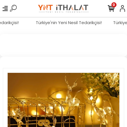
0
Tedarikçisi!
Türkiye'nin Yeni Nesil Tedarikçisi!
Türkiy