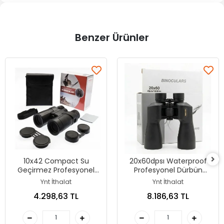
Benzer Ürünler
10x42 Compact Su
20x60dpsı Waterproof
Geçirmez Profesyonel
Profesyonel Dürbün
Dürbün
1000m/49m
Ynt İthalat
Ynt İthalat
4.298,63 TL
8.186,63 TL