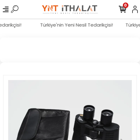
0
Tedarikçisi!
Türkiye'nin Yeni Nesil Tedarikçisi!
Türki