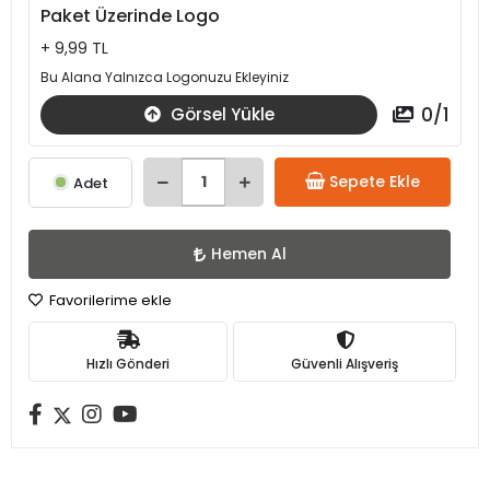
Paket Üzerinde Logo
+ 9,99 TL
Bu Alana Yalnızca Logonuzu Ekleyiniz
0
/
1
Görsel Yükle
Sepete Ekle
Adet
Hemen Al
Favorilerime ekle
Hızlı Gönderi
Güvenli Alışveriş