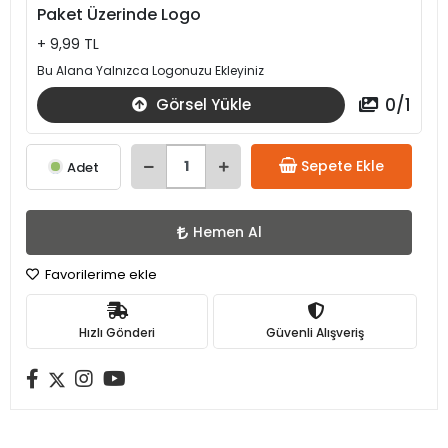
Paket Üzerinde Logo
+ 9,99 TL
Bu Alana Yalnızca Logonuzu Ekleyiniz
0
/
1
Görsel Yükle
Sepete Ekle
Adet
Hemen Al
Favorilerime ekle
Hızlı Gönderi
Güvenli Alışveriş