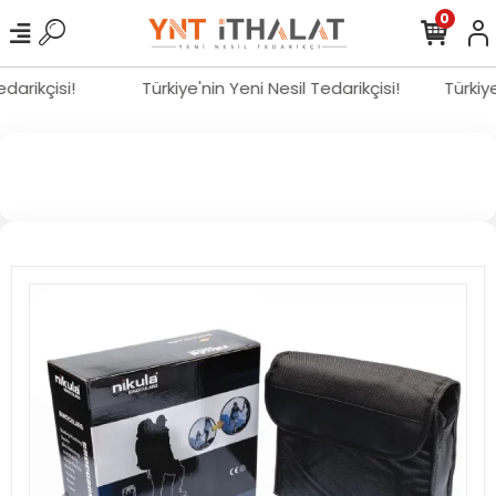
0
Tedarikçisi!
Türkiye'nin Yeni Nesil Tedarikçisi!
Türki