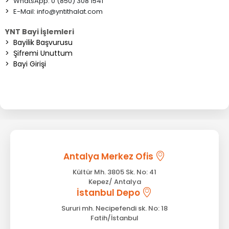
>
WhatsApp: 0 (850) 308 1541
>
E-Mail:
info@yntithalat.com
YNT Bayi İşlemleri
>
Bayilik Başvurusu
>
Şifremi Unuttum
>
Bayi Girişi
Antalya Merkez Ofis
Kültür Mh. 3805 Sk. No: 41
Kepez/ Antalya
İstanbul Depo
Sururi mh. Necipefendi sk. No: 18
Fatih/İstanbul