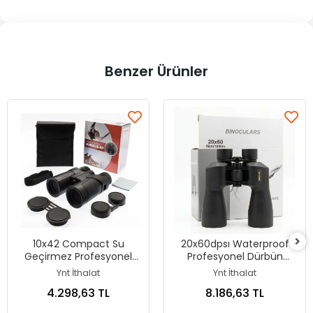
Benzer Ürünler
10x42 Compact Su
20x60dpsı Waterproof
Geçirmez Profesyonel
Profesyonel Dürbün
Dürbün
1000m/49m
Ynt İthalat
Ynt İthalat
4.298,63 TL
8.186,63 TL