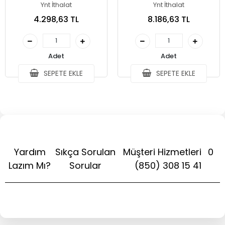
Dürbün
1000m/49m
Ynt İthalat
Ynt İthalat
4.298,63 TL
8.186,63 TL
Adet
Adet
SEPETE EKLE
SEPETE EKLE
Yardım
Sıkça Sorulan
Müşteri Hizmetleri
0
Lazım Mı?
Sorular
(850) 308 15 41