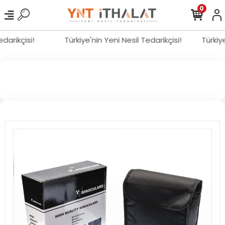
0
Tedarikçisi!
Türkiye'nin Yeni Nesil Tedarikçisi!
Türki