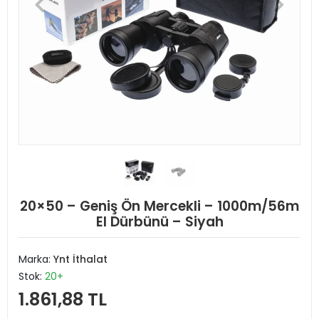
20×50 – Geniş Ön Mercekli – 1000m/56m
El Dürbünü – Siyah
Marka:
Ynt İthalat
Stok:
20+
1.861,88 TL