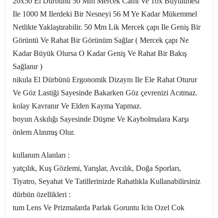
20x50 El Dürbünü 50 Mm Mercek Camı Ve 10x Büyültmesi
Ile 1000 M Ilerdeki Bir Nesneyi 56 M Ye Kadar Mükemmel
Netlikte Yaklaştırabilir. 50 Mm Lik Mercek çapı Ile Geniş Bir
Görüntü Ve Rahat Bir Görünüm Sağlar ( Mercek çapı Ne
Kadar Büyük Olursa O Kadar Geniş Ve Rahat Bir Bakış
Sağlanır )
nikula El Dürbünü Ergonomik Dizaynı Ile Ele Rahat Oturur
Ve Göz Lastiği Sayesinde Bakarken Göz çevrenizi Acıtmaz.
kolay Kavranır Ve Elden Kayma Yapmaz.
boyun Askılığı Sayesinde Düşme Ve Kaybolmalara Karşı
önlem Alınmış Olur.
kullanım Alanları :
yatçılık, Kuş Gözlemi, Yarışlar, Avcılık, Doğa Sporları,
Tiyatro, Seyahat Ve Tatillerinizde Rahatlıkla Kullanabilirsiniz
dürbün özellikleri :
tum Lens Ve Prizmalarda Parlak Goruntu Icin Ozel Cok