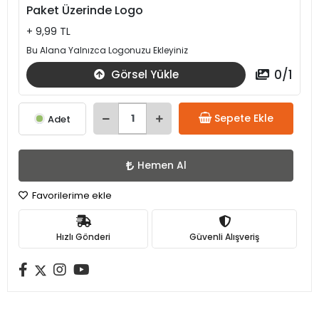
Paket Üzerinde Logo
+ 9,99 TL
Bu Alana Yalnızca Logonuzu Ekleyiniz
0
/
1
Görsel Yükle
Sepete Ekle
Adet
Hemen Al
Favorilerime ekle
Hızlı Gönderi
Güvenli Alışveriş