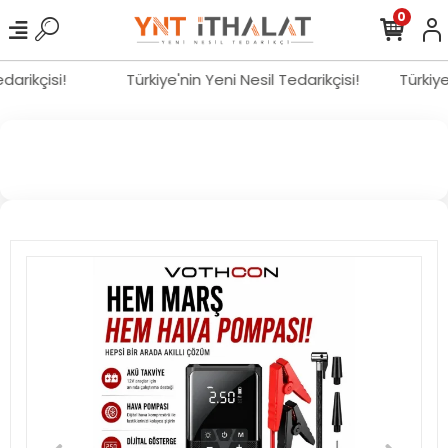
0
Tedarikçisi!
Türkiye'nin Yeni Nesil Tedarikçisi!
Türkiy