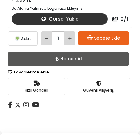
+ 9,99 TL
Bu Alana Yalnızca Logonuzu Ekleyiniz
0
/
1
Görsel Yükle
Sepete Ekle
Adet
Hemen Al
Favorilerime ekle
Hızlı Gönderi
Güvenli Alışveriş