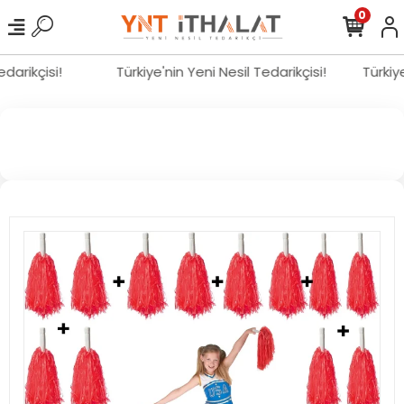
0
Tedarikçisi!
Türkiye'nin Yeni Nesil Tedarikçisi!
Türki