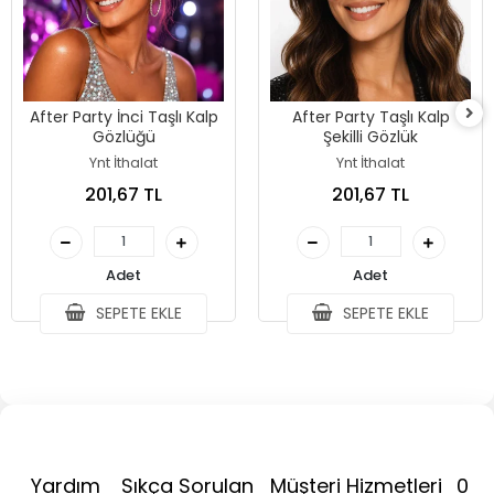
After Party İnci Taşlı Kalp
After Party Taşlı Kalp
Gözlüğü
Şekilli Gözlük
Ynt İthalat
Ynt İthalat
201,67 TL
201,67 TL
Adet
Adet
SEPETE EKLE
SEPETE EKLE
Yardım
Sıkça Sorulan
Müşteri Hizmetleri
0