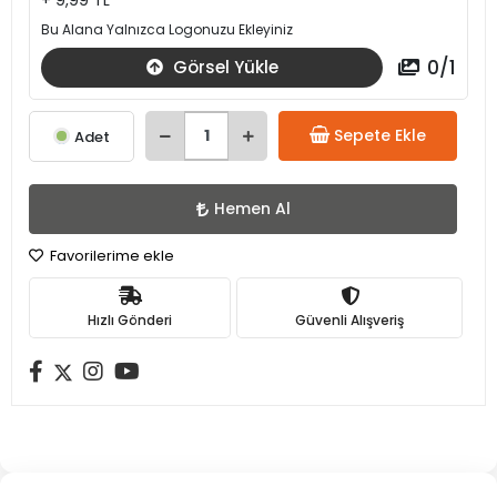
+ 9,99 TL
Bu Alana Yalnızca Logonuzu Ekleyiniz
0
/
1
Görsel Yükle
Sepete Ekle
Adet
Hemen Al
Favorilerime ekle
Hızlı Gönderi
Güvenli Alışveriş