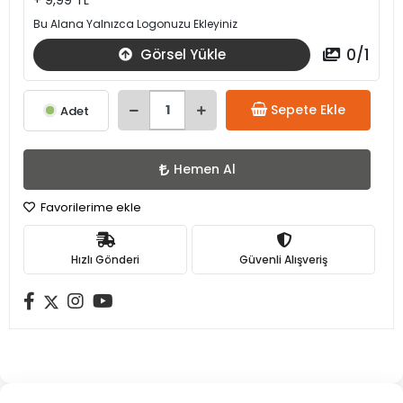
+ 9,99 TL
Bu Alana Yalnızca Logonuzu Ekleyiniz
0
/
1
Görsel Yükle
Sepete Ekle
Adet
Hemen Al
Favorilerime ekle
Hızlı Gönderi
Güvenli Alışveriş